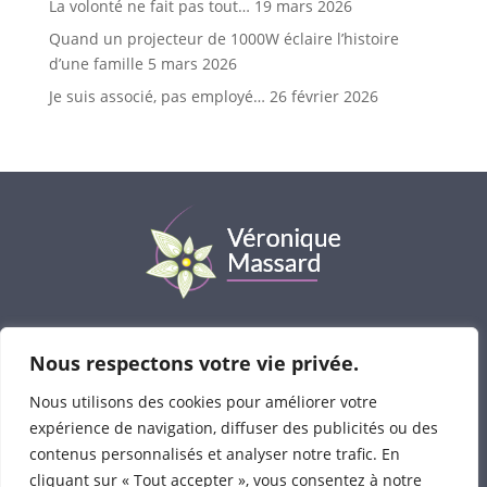
La volonté ne fait pas tout…
19 mars 2026
Quand un projecteur de 1000W éclaire l’histoire
d’une famille
5 mars 2026
Je suis associé, pas employé…
26 février 2026
Véronique Massard
© 2023-2025 • Tous droits
Nous respectons votre vie privée.
réservés
Consultations : avenue Bel-Air 1 à 1330 Rixensart
Nous utilisons des cookies pour améliorer votre
Photos :
Cécile Quenum-Traces de Lumière
,
Emilie
expérience de navigation, diffuser des publicités ou des
Valet,
contenus personnalisés et analyser notre trafic. En
Ralitza Sultanova
l
Mention légales
l
Politique de
cliquant sur « Tout accepter », vous consentez à notre