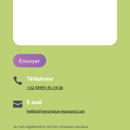
Envoyer
Téléphone

+32 (0)495 45 14 06
E-mail

hello(at)veronique-massard.com
Je suis également sur les réseaux sociaux