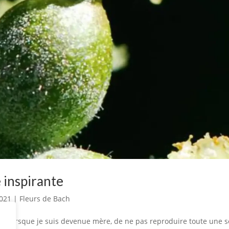
e inspirante
2021
|
Fleurs de Bach
, lorsque je suis devenue mère, de ne pas reproduire toute une s