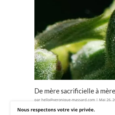
De mère sacrificielle à mèr
par
hello@veronique-massard.com
|
Mai 26, 
Nous respectons votre vie privée.
Comme beaucoup d’entre nous, je me suis jurée