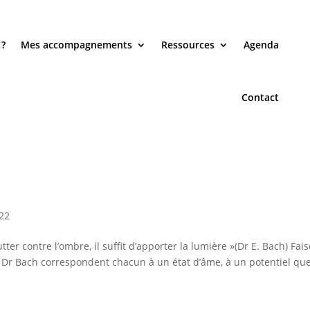
 ?
Mes accompagnements
Ressources
Agenda
Contact
022
utter contre l’ombre, il suffit d’apporter la lumière »(Dr E. Bach) Fai
le Dr Bach correspondent chacun à un état d’âme, à un potentiel qu