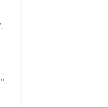
a
 et
Les
 sa