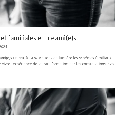
et familiales entre ami(e)s
 2024
e ami(e)s De 44€ à 143€ Mettons en lumière les schémas familiaux
vivre l’expérience de la transformation par les constellations ? Vo