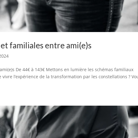
et familiales entre ami(e)s
 2024
e ami(e)s De 44€ à 143€ Mettons en lumière les schémas familiaux
vivre l’expérience de la transformation par les constellations ? Vo