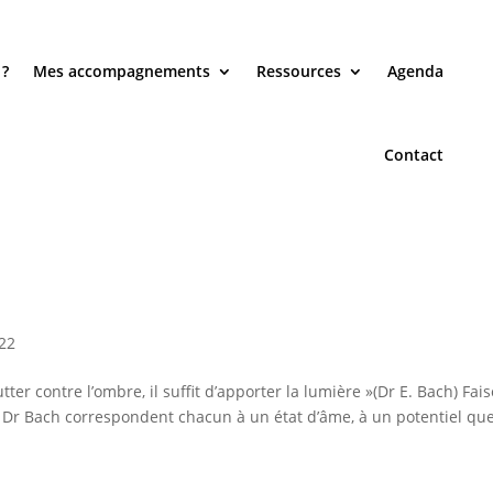
 ?
Mes accompagnements
Ressources
Agenda
Contact
022
utter contre l’ombre, il suffit d’apporter la lumière »(Dr E. Bach) Fai
le Dr Bach correspondent chacun à un état d’âme, à un potentiel qu