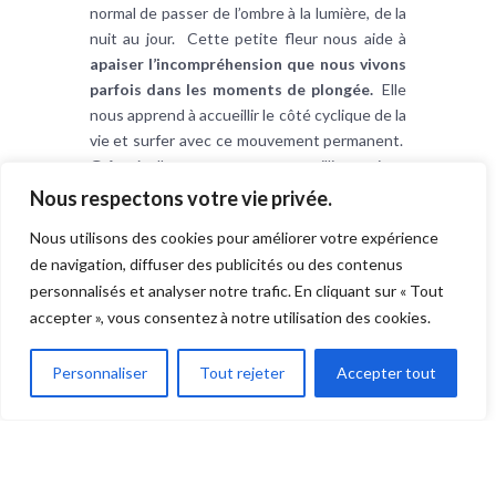
normal de passer de l’ombre à la lumière, de la
nuit au jour. Cette petite fleur nous aide à
apaiser l’incompréhension que nous vivons
parfois dans les moments de plongée.
Elle
nous apprend à accueillir le côté cyclique de la
vie et surfer avec ce mouvement permanent.
Grâce à elle nous pouvons accueillir au mieux
nos moments de tristesse car nous savons
Nous respectons votre vie privée.
que
toute nuit est suivie d’une aube
Nous utilisons des cookies pour améliorer votre expérience
lumineuse.
de navigation, diffuser des publicités ou des contenus
personnalisés et analyser notre trafic. En cliquant sur « Tout
accepter », vous consentez à notre utilisation des cookies.
Bibliographie :
La Guérison par les Fleurs – Dr
Edward Bach
Personnaliser
Tout rejeter
Accepter tout